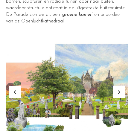
bomen, sculpturen en radiale tuinen door naar buiten,
waardoor structuur ontstaat in de uitgestrekte buitenruimte.
De Parade zien we als een
‘groene kamer
’ en onderdeel
van de Openluchtkathedraal.
keyboard_arrow_left
keyboard_arrow_right