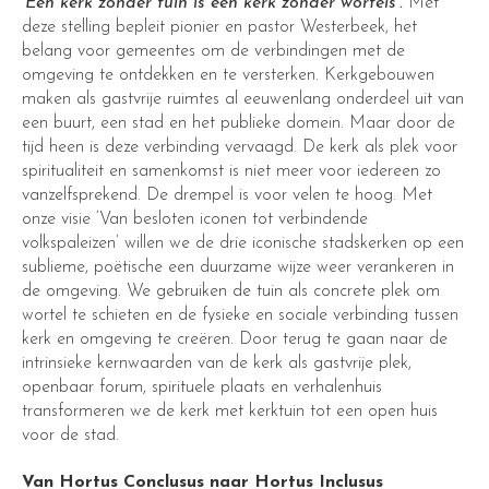
‘Een kerk zonder tuin is een kerk zonder wortels’.
Met
deze stelling bepleit pionier en pastor Westerbeek, het
belang voor gemeentes om de verbindingen met de
omgeving te ontdekken en te versterken. Kerkgebouwen
maken als gastvrije ruimtes al eeuwenlang onderdeel uit van
een buurt, een stad en het publieke domein. Maar door de
tijd heen is deze verbinding vervaagd. De kerk als plek voor
spiritualiteit en samenkomst is niet meer voor iedereen zo
vanzelfsprekend. De drempel is voor velen te hoog. Met
onze visie ‘Van besloten iconen tot verbindende
volkspaleizen’ willen we de drie iconische stadskerken op een
sublieme, poëtische een duurzame wijze weer verankeren in
de omgeving. We gebruiken de tuin als concrete plek om
wortel te schieten en de fysieke en sociale verbinding tussen
kerk en omgeving te creëren. Door terug te gaan naar de
intrinsieke kernwaarden van de kerk als gastvrije plek,
openbaar forum, spirituele plaats en verhalenhuis
transformeren we de kerk met kerktuin tot een open huis
voor de stad.
Van Hortus Conclusus naar Hortus Inclusus