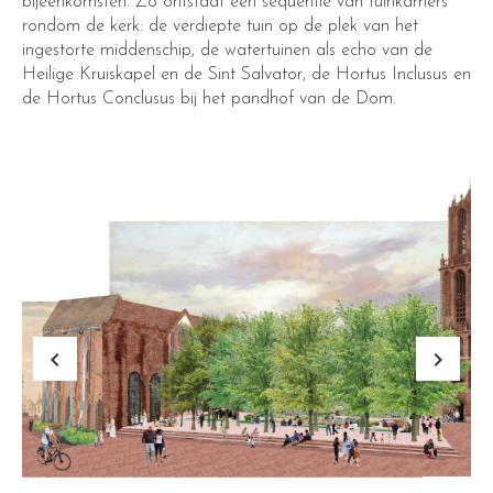
bijeenkomsten. Zo ontstaat een sequentie van tuinkamers
rondom de kerk: de verdiepte tuin op de plek van het
ingestorte middenschip, de watertuinen als echo van de
Heilige Kruiskapel en de Sint Salvator, de Hortus Inclusus en
de Hortus Conclusus bij het pandhof van de Dom.
keyboard_arrow_left
keyboard_arrow_right