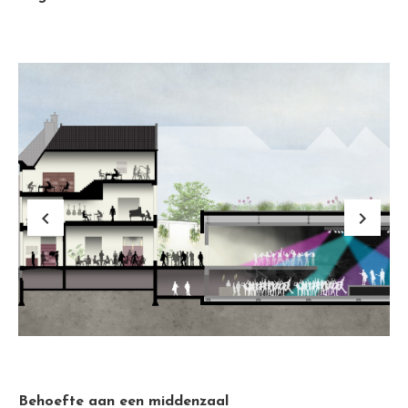
keyboard_arrow_left
keyboard_arrow_right
Behoefte aan een middenzaal