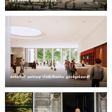
Het nieuwe Binck City Park
definitief ontwerp stadstheater goedgekeurd!