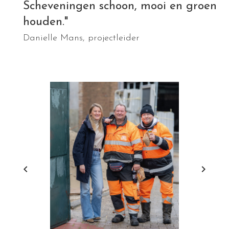
Scheveningen schoon, mooi en groen
houden."
Danielle Mans, projectleider
keyboard_arrow_left
keyboard_arrow_right