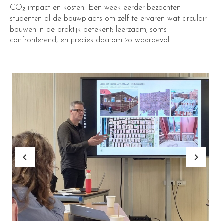
CO₂-impact en kosten. Een week eerder bezochten
studenten al de bouwplaats om zelf te ervaren wat circulair
bouwen in de praktijk betekent; leerzaam, soms
confronterend, en precies daarom zo waardevol.
keyboard_arrow_left
keyboard_arrow_right