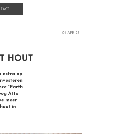
TACT
04 APR 23
t hout
m extra op
investeren
nze “Earth
eeg Atto
we meer
hout in