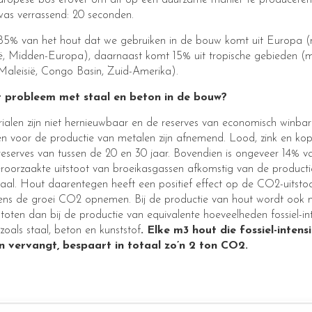
uropese bos erover om dit op een duurzame manier te producere
as verrassend: 20 seconden.
5% van het hout dat we gebruiken in de bouw komt uit Europa (
ë, Midden-Europa), daarnaast komt 15% uit tropische gebieden 
 Maleisië, Congo Basin, Zuid-Amerika).
t probleem met staal en beton in de bouw?
ialen zijn niet hernieuwbaar en de reserves van economisch winba
en voor de productie van metalen zijn afnemend. Lood, zink en ko
eserves van tussen de 20 en 30 jaar. Bovendien is ongeveer 14% v
roorzaakte uitstoot van broeikasgassen afkomstig van de producti
taal. Hout daarentegen heeft een positief effect op de CO2-uitsto
ens de groei CO2 opnemen. Bij de productie van hout wordt ook 
oten dan bij de productie van equivalente hoeveelheden fossiel-in
zoals staal, beton en kunststof
. Elke m3 hout die fossiel-intens
n vervangt, bespaart in totaal zo’n 2 ton CO2.