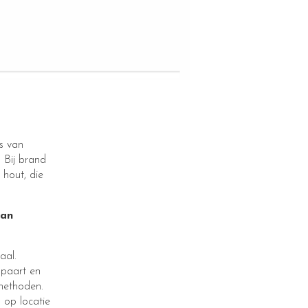
is van
 Bij brand
 hout, die
van
aal.
spaart en
methoden.
 op locatie