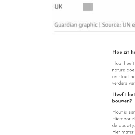
Hoe zit h
Hout heeft 
nature goe
ontstaat na
verdere ver
Heeft het
bouwen?
Hout is een
Hierdoor z
de bouwtij
Het materi