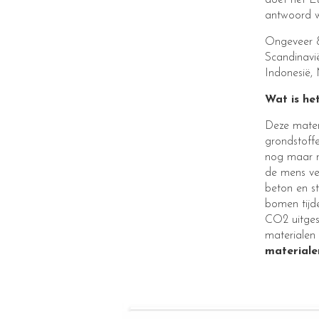
doet het E
antwoord w
Ongeveer 8
Scandinavi
Indonesië,
Wat is he
Deze mater
grondstoff
nog maar r
de mens ve
beton en s
bomen tijd
CO2 uitgest
materialen 
materiale