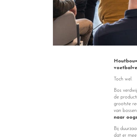
Houtbouw,
voetbalv
Toch wel.
Bos verdwij
de product
grootste r
van bossen
naar oogs
Bij duurza
dat er mee