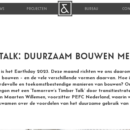
WS
PROJECTEN
B&R
BUREAU
CON
rtalk: duurzaam bouwen me
l is het Earthday 2023. Deze maand richten we ons daaro
bouwen – en de vele verschillende vormen daarvan. Hoe 
rdevolle en toekomstbestendige manieren van bouwen? O
gon met een ‘Tomorrow’s Timber Talk’ door transitiestrat
n Maarten Willemen, voorzitter PEFC Nederland, waarin 
kwamen over de voordelen van het duurzame gebruik van 