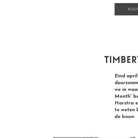
NIEU
timbe
Eind apri
duurzaam 
we in waa
Month” be
Harstra e
te weten 
de bouw.