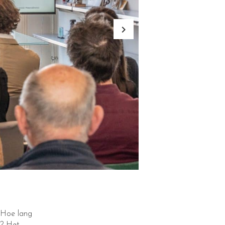
keyboard_arrow_right
. Hoe lang