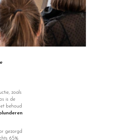
e
ctie, zoals
s is de
 het behoud
plunderen
or gezorgd
echts 65%