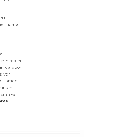
n? Het
m.n.
(met name
re
per hebben
an de door
e van
ot, omdat
minder
tensieve
ieve