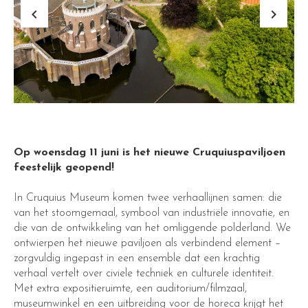
keyboard_arrow_left
keyboard_arrow_right
Op woensdag 11 juni is het nieuwe Cruquiuspaviljoen
feestelijk geopend!
In Cruquius Museum komen twee verhaallijnen samen: die
van het stoomgemaal, symbool van industriële innovatie, en
die van de ontwikkeling van het omliggende polderland. We
ontwierpen het nieuwe paviljoen als verbindend element –
zorgvuldig ingepast in een ensemble dat een krachtig
verhaal vertelt over civiele techniek en culturele identiteit.
Met extra expositieruimte, een auditorium/filmzaal,
museumwinkel en een uitbreiding voor de horeca krijgt het