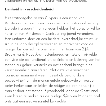
stijgpunten en het optimaliseren van de Westknoop.
Eenheid in verscheidenheid
Het stationsgebouw van Cuypers is een icoon van
Amsterdam en een uniek monument van nationaal belang.
De vele ingrepen in het verleden hebben het oorspronkelijke
karakter van Amsterdam Centraal ingrijpend veranderd.
Een uniforme sfeer en een heldere, overzichtelijke structuur
zijn in de loop der tijd verdwenen en maakt het voor de
reiziger lastiger zich te oriënteren. Het team van ZJA,
Braaksma & Roos Architectenbureau en IGG ontwikkelde
een visie die de functionaliteit, oriëntatie en beleving van het
station als geheel versterkt en dat eenheid brengt in de
verscheidenheid aan sferen. Met deze visie wordt het
iconische monument weer ingezet als belangrijkste
bewegwijzering – de monumentale gebouwdelen worden
beter herkenbaar en leiden de reiziger op een natuurlijke
manier door het station. Bijvoorbeeld door de Oosttunnel
even breed te maken als de huidige West- en Middentunnel
ontstaat een nieuwe ruimtelijke kwaliteit.